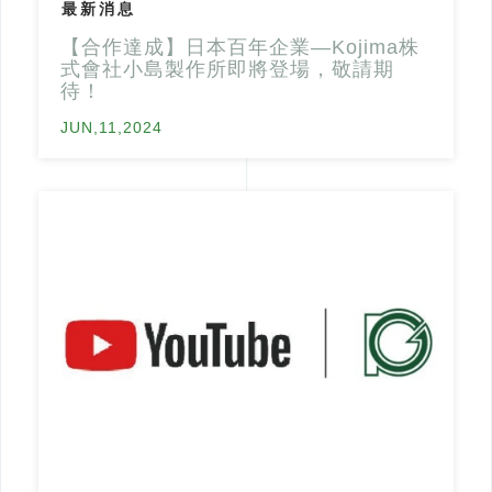
最新消息
排水通氣問題
中部【元助實業】
【合作達成】日本百年企業—Kojima株
南部【洸郁實業】
式會社小島製作所即將登場，敬請期
待！
聯絡我們
JUN,11,2024
2021 © CU GOLDEN POWER PRODUCTS. INC.
網頁設計
‧
iBest