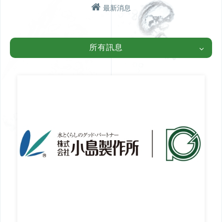
最新消息
學術研討
產品介紹
TWSDS台灣給水排水研究
金高電CUD多通道總存水
所有訊息
學會 & 金高電實業
彎
瑞典 DURGO 排水用吸氣
閥
日本小島製作所 T-CORE排
水特殊接頭
丹麥BLÜCHER專業排水設
備
日本KFK自動祛水閥
問與答
工程實績
設計施工問題
北部【金高電實業】