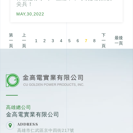
尖兵！
MAY,30,2022
第
上
下
最後
一
一
一
1
2
3
4
5
6
7
8
一頁
頁
頁
頁
高雄總公司
金高電實業有限公司
ADDRESS
高雄市仁武區京中四街217號