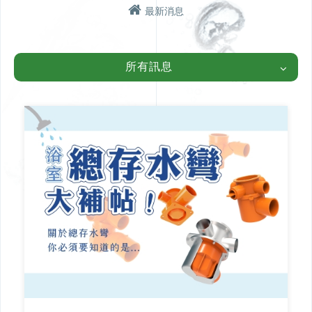
最新消息
學術研討
產品介紹
TWSDS台灣給水排水研究
金高電CUD多通道總存水
所有訊息
學會 & 金高電實業
彎
瑞典 DURGO 排水用吸氣
閥
日本小島製作所 T-CORE排
水特殊接頭
丹麥BLÜCHER專業排水設
備
日本KFK自動祛水閥
問與答
工程實績
設計施工問題
北部【金高電實業】