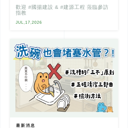
歡迎 #國揚建設 & #建源工程 蒞臨參訪
指教
JUL,17,2026
最新消息