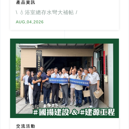
產品資訊
排水通氣問題
中部【元助實業】
\ 💧浴室總存水彎大補帖 /
南部【洸郁實業】
AUG,04,2026
聯絡我們
2021 © CU GOLDEN POWER PRODUCTS. INC.
網頁設計
‧
iBest
交流活動