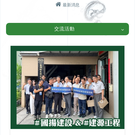
最新消息
學術研討
產品介紹
TWSDS台灣給水排水研究
金高電CUD多通道總存水
交流活動
學會 & 金高電實業
彎
瑞典 DURGO 排水用吸氣
閥
日本小島製作所 T-CORE排
水特殊接頭
丹麥BLÜCHER專業排水設
備
日本KFK自動祛水閥
問與答
工程實績
設計施工問題
北部【金高電實業】