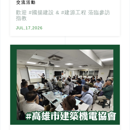
交流活動
排水通氣問題
中部【元助實業】
歡迎 #國揚建設 & #建源工程 蒞臨參訪
南部【洸郁實業】
指教
聯絡我們
JUL,17,2026
2021 © CU GOLDEN POWER PRODUCTS. INC.
網頁設計
‧
iBest