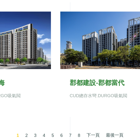
海
郡都建設-郡都當代
RGO吸氣閥
CUD總存水彎.DURGO吸氣閥
下一頁
最後一頁
1
2
3
4
5
6
7
8