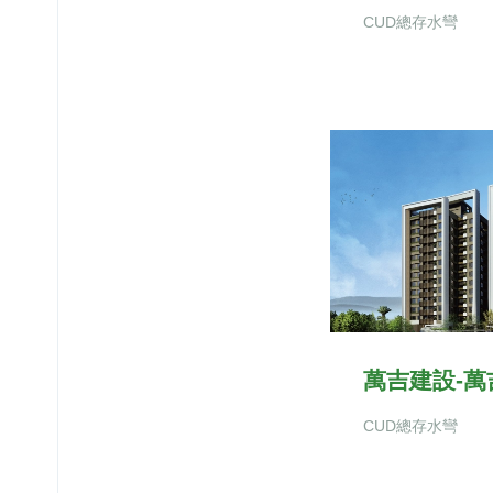
CUD總存水彎
萬吉建設-萬
CUD總存水彎