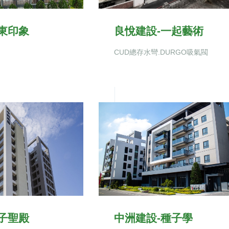
東印象
良悅建設-一起藝術
CUD總存水彎.DURGO吸氣閥
子聖殿
中洲建設-種子學