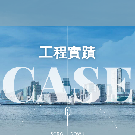
最新消息
產品資訊
工程實蹟
CASE
交流活動
最新消息
產品介紹
金高電CUD多通道總存水
瑞典 DURGO 排水用吸氣
日本小島製作所 T-COR
丹麥BLÜCHER專業排水
SCROLL DOWN