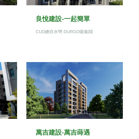
良悅建設-一起簡單
CUD總存水彎.DURGO吸氣閥
萬吉建設-萬吉蒔遇