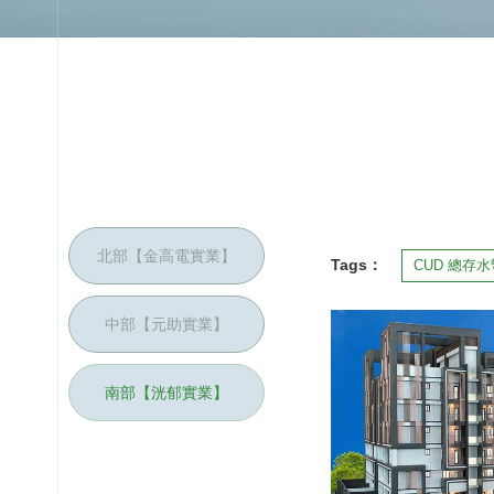
問與答
設計施工問題
排水通氣問題
北部【金高電實業】
Tags：
CUD 總存水
聯絡我們
中部【元助實業】
南部【洸郁實業】
2021 © CU GOLDEN POWER PRODUCTS. INC.
網頁設計
‧
iBest