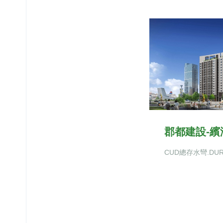
郡都建設-繽
CUD總存水彎.DU