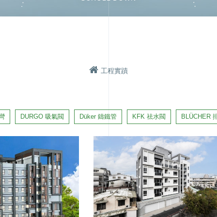
日本KFK自動祛水閥
工程實績
工程實蹟
北部【金高電實業】
中部【元助實業】
南部【洸郁實業】
彎
DURGO 吸氣閥
Düker 鑄鐵管
KFK 祛水閥
BLÜCHER