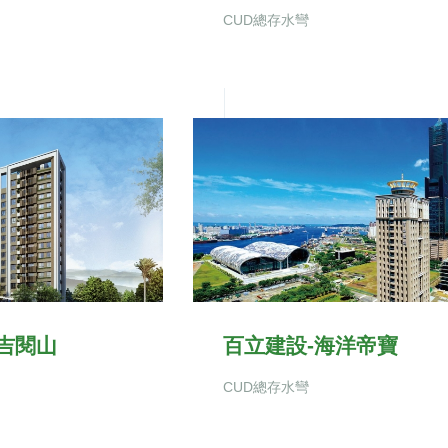
CUD總存水彎
吉閱山
百立建設-海洋帝寶
CUD總存水彎