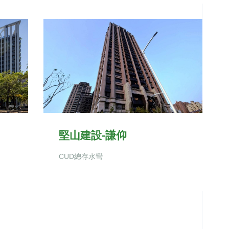
堅山建設-謙仰
CUD總存水彎