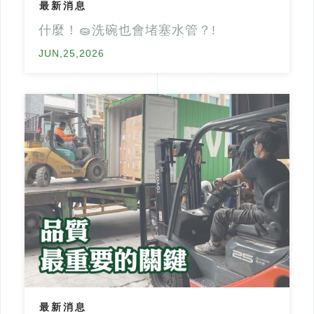
最新消息
排水通氣問題
中部【元助實業】
什麼！🧽洗碗也會堵塞水管？!
南部【洸郁實業】
JUN,25,2026
聯絡我們
2021 © CU GOLDEN POWER PRODUCTS. INC.
網頁設計
‧
iBest
最新消息