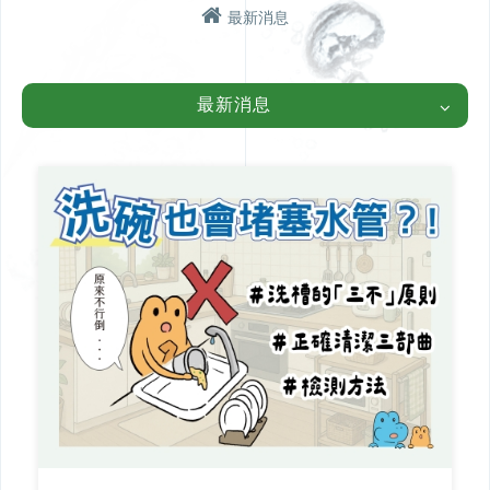
最新消息
學術研討
產品介紹
TWSDS台灣給水排水研究
金高電CUD多通道總存水
最新消息
學會 & 金高電實業
彎
瑞典 DURGO 排水用吸氣
閥
日本小島製作所 T-CORE排
水特殊接頭
丹麥BLÜCHER專業排水設
備
日本KFK自動祛水閥
問與答
工程實績
設計施工問題
北部【金高電實業】