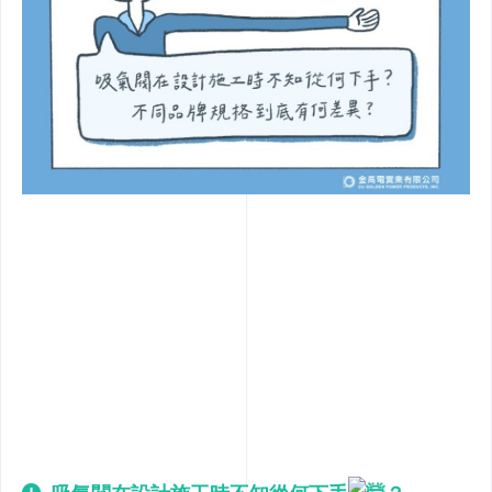
排水通氣問題
中部【元助實業】
南部【洸郁實業】
聯絡我們
2021 © CU GOLDEN POWER PRODUCTS. INC.
網頁設計
‧
iBest