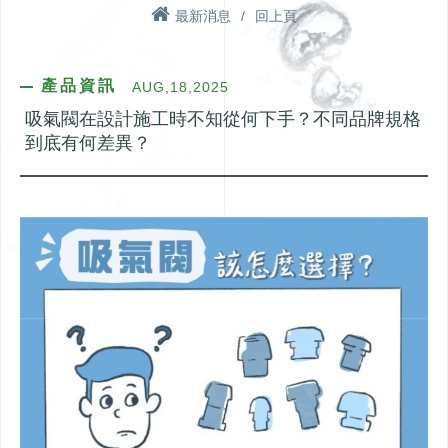
最新消息
/
回上頁
學術研討
產品介紹
產品資訊
AUG,18,2025
TWSDS台灣給水排水研究
金高電CUD多通道總存水
吸氣閥在設計施工時不知從何下手？不同品牌規格
學會 & 金高電實業
彎
到底有何差異？
瑞典 DURGO 排水用吸氣
閥
日本小島製作所 T-CORE排
水特殊接頭
丹麥BLÜCHER專業排水設
備
日本KFK自動祛水閥
問與答
工程實績
設計施工問題
北部【金高電實業】